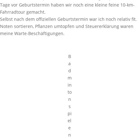
Tage vor Geburtstermin haben wir noch eine kleine feine 10-km-
Fahrradtour gemacht.
Selbst nach dem offiziellen Geburtstermin war ich noch relativ fit.
Noten sortieren, Pflanzen umtopfen und Steuererklärung waren
meine Warte-Beschäftigungen.
B
a
d
m
in
to
n
s
pi
el
e
n