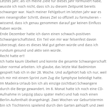
Letztes Jahr, als ich meine Ziele für dieses Jahr formuliert habe,
wusste ich noch nicht, dass ich zu diesem Zeitpunkt bereits
schwanger war. Nach meiner Fehlgeburt im letzten Jahr war es
ein riesengroßer Schritt, dieses Ziel so offiziell zu formulieren –
wissend, dass ich genau genommen darauf gar keinen Einfluss
haben würde.
Ende Dezember hatte ich dann einen schwach-positiven
Schwangerschaftstest. Ein Teil von mir war felsenfest davon
überzeugt, dass es dieses Mal gut gehen würde und dass ich
rundum gesund und aktiv sein würde.
Recht hatte er!!
Ich hatte kaum Übelkeit und konnte die gesamte Schwangerschaft
über normal arbeiten. Ich glaube, das letzte Mal Badminton
gespielt hab ich in der 28. Woche. Und aufgehört hab ich nur, weil
ich mir mit einem Sprint zum Zug die Symphyse beleidigt hatte.
Im Madeira-Urlaub bin ich als einzige (sichtbar) Schwangere
durch die Berge gewandert. Im 8. Monat hatte ich noch eine CD-
Aufnahme in Leipzig (dazu später mehr) und hab noch einen
Berlin-Aufenthalt drangehängt. Zwei Wochen vor Geburtstermin
bin ich Tischtennis spielend durch den Garten gehüpft und zwei