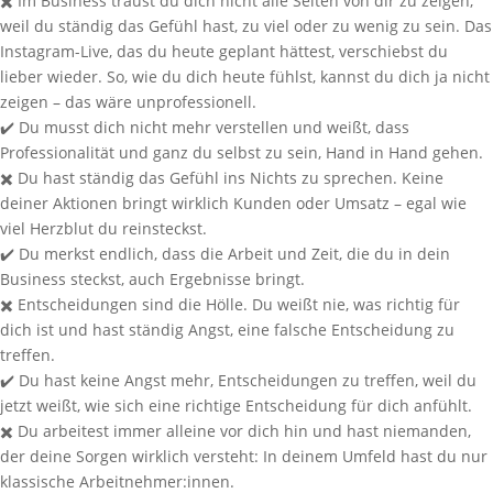
✖️ Im Business traust du dich nicht alle Seiten von dir zu zeigen,
weil du ständig das Gefühl hast, zu viel oder zu wenig zu sein.
Das
Instagram-Live, das du heute geplant hättest, verschiebst du
lieber wieder. So, wie du dich heute fühlst, kannst du dich ja nicht
zeigen – das wäre unprofessionell.
✔️
Du musst dich nicht mehr verstellen und weißt, dass
Professionalität und ganz du selbst zu sein, Hand in Hand gehen.
✖️
Du hast ständig das Gefühl ins Nichts zu sprechen. Keine
deiner Aktionen bringt wirklich Kunden oder Umsatz – egal wie
viel Herzblut du reinsteckst.
✔️
Du merkst endlich, dass die Arbeit und Zeit, die du in dein
Business steckst, auch Ergebnisse bringt.
✖️ Entscheidungen sind die Hölle. Du weißt nie, was richtig für
dich ist und hast ständig Angst, eine falsche Entscheidung zu
treffen.
✔️ Du hast keine Angst mehr, Entscheidungen zu treffen, weil du
jetzt weißt, wie sich eine richtige Entscheidung für dich anfühlt.
✖️
Du arbeitest immer alleine vor dich hin und hast niemanden,
der deine Sorgen wirklich versteht: In deinem Umfeld hast du nur
klassische Arbeitnehmer:innen.