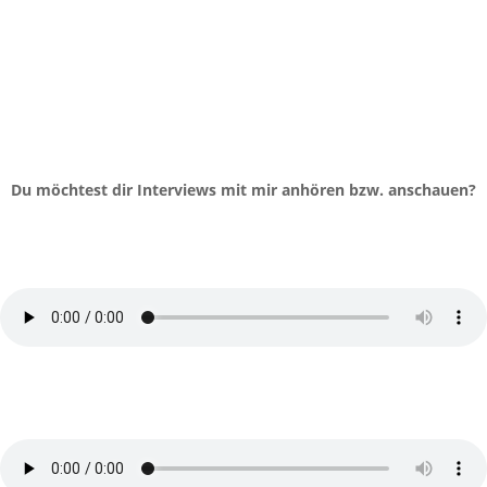
Du möchtest dir Interviews mit mir anhören bzw. anschauen?
#228 - Klare Kommunikation = gute
(Geschäfts-) Beziehungen!
von
Gretel und Laura
|
Moin um Neun - Der Business Podcast
Weiblichkeit im Business und vererbter
Deep Shit!
von
Anna Hettegger
|
Podcast Raodtrip Leben