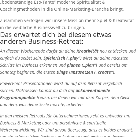
„bodenständige Eso-Tante“ moderne Spiritualität &
Coachingmethoden in die Online-Marketing-Branche bringt.
Zusammen verfolgen wir unsere Mission mehr Spiel & Kreativität
in die weibliche Businesswelt zu bringen.
Das erwartet dich bei diesem etwas
anderen Business-Retreat:
An diesem Wochenende darfst du deine
Kreativität
neu entdecken und
einfach du selbst sein.
Spielerisch („play“)
wirst du deine nächsten
Schritte im Business erkennen und
planen („plan“)
und bereits am
Sonntag beginnen, die ersten
Dinge umzusetzen („create“)
.
PowerPoint Präsentationen wirst du auf dem Retreat vergeblich
suchen. Stattdessen kannst du dich auf
unkonventionelle
Programmpunkte
freuen, bei denen wir mit dem Körper, dem Geist
und dem, was deine Seele möchte, arbeiten.
In den meisten Retreats für Unternehmerinnen geht es entweder um
Business & Marketing
oder
um persönliche & spirituelle
Weiterentwicklung. Wir sind davon überzeugt, dass es
beides
braucht,
um ein erfolgreiches Business aufzubauen und wachsen zu lassen.