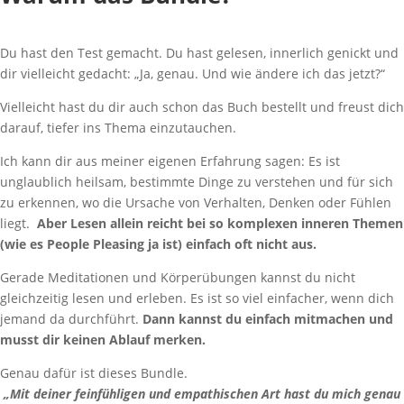
Du hast den Test gemacht. Du hast gelesen, innerlich genickt und
dir vielleicht gedacht: „Ja, genau. Und wie ändere ich das jetzt?“
Vielleicht hast du dir auch schon das Buch bestellt und freust dich
darauf, tiefer ins Thema einzutauchen.
Ich kann dir aus meiner eigenen Erfahrung sagen: Es ist
unglaublich heilsam, bestimmte Dinge zu verstehen und für sich
zu erkennen, wo die Ursache von Verhalten, Denken oder Fühlen
liegt.
Aber Lesen allein reicht bei so komplexen inneren Themen
(wie es People Pleasing ja ist) einfach oft nicht aus.
Gerade Meditationen und Körperübungen kannst du nicht
gleichzeitig lesen und erleben. Es ist so viel einfacher, wenn dich
jemand da durchführt.
Dann kannst du einfach mitmachen und
musst dir keinen Ablauf merken.
Genau dafür ist dieses Bundle.
„Mit deiner feinfühligen und empathischen Art hast du mich genau