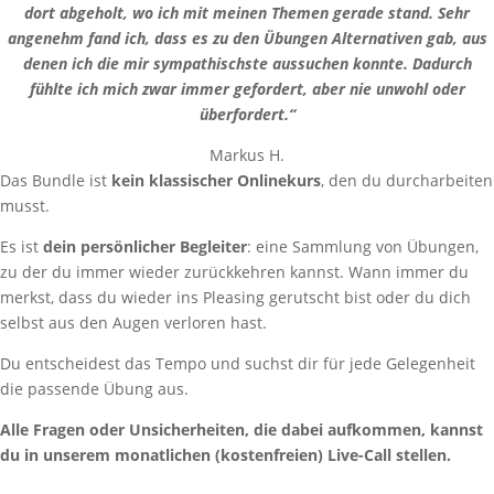
dort abgeholt, wo ich mit meinen Themen gerade stand. Sehr
angenehm fand ich, dass es zu den Übungen Alternativen gab, aus
denen ich die mir sympathischste aussuchen konnte. Dadurch
fühlte ich mich zwar immer gefordert, aber nie unwohl oder
überfordert.“
Markus H.
Das Bundle ist
kein klassischer Onlinekurs
, den du durcharbeiten
musst.
Es ist
dein persönlicher Begleiter
: eine Sammlung von Übungen,
zu der du immer wieder zurückkehren kannst. Wann immer du
merkst, dass du wieder ins Pleasing gerutscht bist oder du dich
selbst aus den Augen verloren hast.
Du entscheidest das Tempo und suchst dir für jede Gelegenheit
die passende Übung aus.
Alle Fragen oder Unsicherheiten, die dabei aufkommen, kannst
du in unserem monatlichen (kostenfreien) Live-Call stellen.