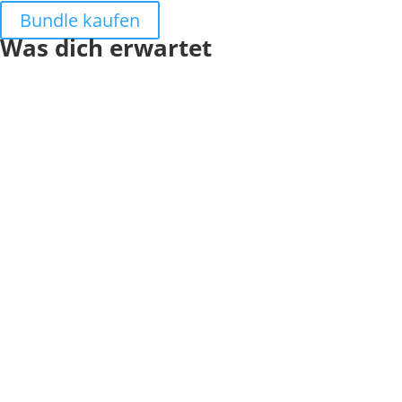
Bundle kaufen
Was dich erwartet
Ein Minikurs zum Thema Intentionen:
Weil viele Menschen zwar
wissen, was sie nicht wollen, aber nicht formulieren können, was
sie sich tatsächlich für ihr Leben wünschen. Vor allem in ihrem
eigenen Inneren.
Gespräch mit inneren Anteilen:
Die Übung aus dem Buch als
geführte Innenreise. Du machst einfach mit, ohne dir irgendetwas
merken oder nachdenken zu müssen. Außerdem noch
begleitendes Videomaterial mit vielen Hinweisen, wie du diese
Übung für dich kreativ abwandeln kannst.