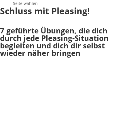
Seite wählen
Schluss mit Pleasing!
7 geführte Übungen, die dich
durch jede Pleasing-Situation
begleiten und dich dir selbst
wieder näher bringen
komm in Kontakt mit deinen Pleasing-Anteilen und erfahre,
warum sie entstanden sind und wie sie sich beruhigen lassen
lerne die Sprache deines Körpers kennen und stehe für deine
Bedürfnisse ein