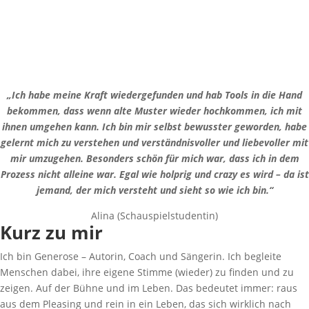
BONUS – Energiefeld-Meditation:
eine unglaublich hilfreiche
Meditation, die dich dabei unterstützt dein Energiefeld als
sicheren Raum wahrzunehmen. Ebenfalls mit binauralen Beats
unterlegt. Diese Übung ist nicht im Buch und ein Geschenk für
dich. Nur hier in diesem Bundle.
„Ich habe meine Kraft wiedergefunden und hab Tools in die Hand
bekommen, dass wenn alte Muster wieder hochkommen, ich mit
ihnen umgehen kann. Ich bin mir selbst bewusster geworden, habe
gelernt mich zu verstehen und verständnisvoller und liebevoller mit
mir umzugehen. Besonders schön für mich war, dass ich in dem
Prozess nicht alleine war. Egal wie holprig und crazy es wird – da ist
jemand, der mich versteht und sieht so wie ich bin.“
Alina (Schauspielstudentin)
Kurz zu mir
Ich bin Generose – Autorin, Coach und Sängerin. Ich begleite
Menschen dabei, ihre eigene Stimme (wieder) zu finden und zu
zeigen. Auf der Bühne und im Leben. Das bedeutet immer: raus
aus dem Pleasing und rein in ein Leben, das sich wirklich nach