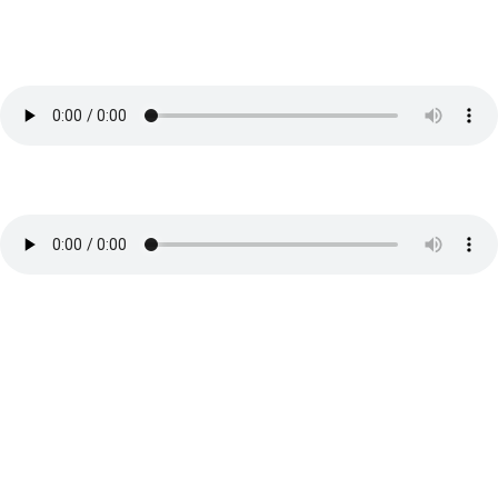
Weiblichkeit im Business und vererbter
Deep Shit!
von
Anna Hettegger
|
Podcast Raodtrip Leben
Transgenerationale Vererbung
von
Anna
|
Podcast Blühende Gesundheit