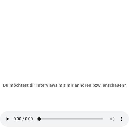
Du möchtest dir Interviews mit mir anhören bzw. anschauen?
#228 - Klare Kommunikation = gute
(Geschäfts-) Beziehungen!
von
Gretel und Laura
|
Moin um Neun - Der Business Podcast