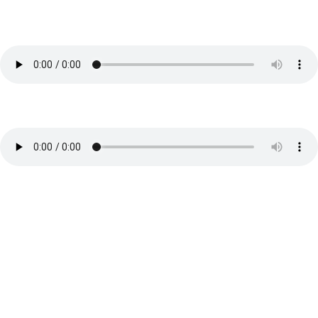
Deep Shit!
von
Anna Hettegger
|
Podcast Raodtrip Leben
Transgenerationale Vererbung
von
Anna
|
Podcast Blühende Gesundheit