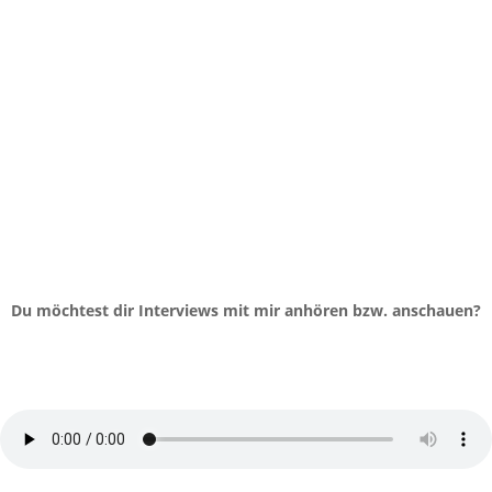
Du möchtest dir Interviews mit mir anhören bzw. anschauen?
#228 - Klare Kommunikation = gute
(Geschäfts-) Beziehungen!
von
Gretel und Laura
|
Moin um Neun - Der Business Podcast
Weiblichkeit im Business und vererbter